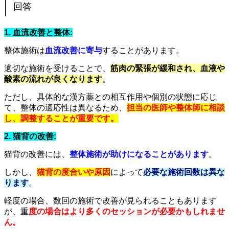
回答
1. 血流改善と整体:
整体施術は
血流改善に寄与
することがあります。
適切な施術を受けることで、
筋肉の緊張が緩和され、血液や
酸素の流れが良くなります
。
ただし、具体的な漢方薬との相互作用や個別の状態に応じ
て、整体の適応性は異なるため、
担当の医師や整体師に相談
し、調整することが重要です。
2. 猫背の改善:
猫背の改善には、
整体施術が助けになることがあります
。
しかし、
猫背の度合いや原因
によって
必要な施術回数は異な
ります
。
軽度の場合、数回の施術で改善が見られることもあります
が、重
度の場合はより多くのセッションが必要かもしれませ
ん。