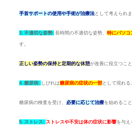
手首サポートの使用や手術が治療法
として考えられ
3. 不適切な姿勢:
長時間の不適切な姿勢、
特にパソコ
す。
正しい姿勢の保持と定期的な休憩
が改善に役立つこ
4. 糖尿病:
しびれは
糖尿病の症状の一部
として現れる
糖尿病の検査を受け、
必要に応じて治療
を始めるこ
5. ストレス:
ストレスや不安は体の症状に影響
を与え